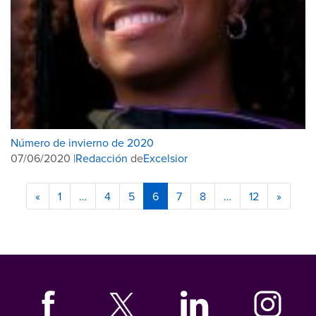
Número de invierno de 2020
07/06/2020 |
Redacción
de
Excelsior
«
1
…
4
5
6
7
8
…
12
»