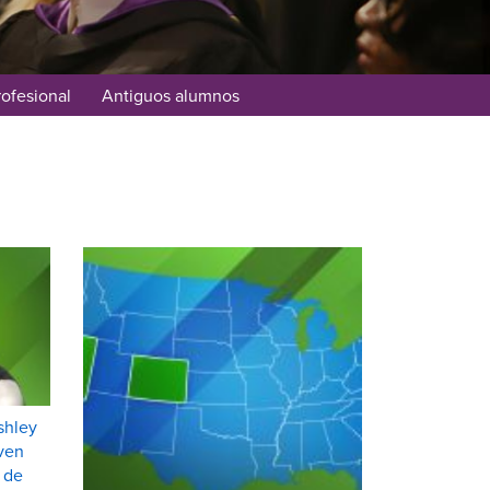
rofesional
Antiguos alumnos
shley
even
 de