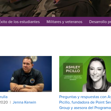
Éxito de los estudiantes
Militares y veteranos
Desarrollo p
rulla
Preguntas y respuestas con A
.2020
|
Jenna Kerwin
Picillo, fundadora de Point S
Group y asesora del Programa