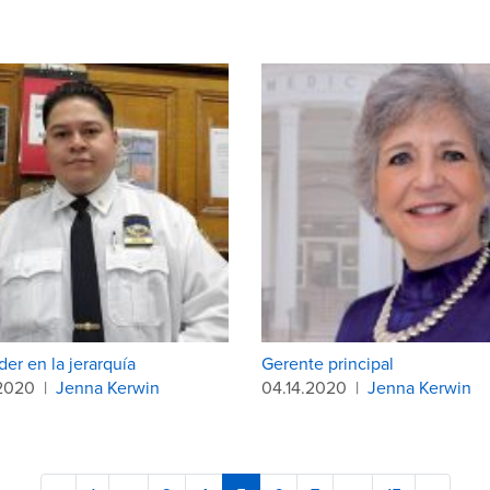
er en la jerarquía
Gerente principal
.2020
|
Jenna Kerwin
04.14.2020
|
Jenna Kerwin