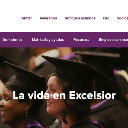
Militar
Veteranos
Antiguos alumnos
Dar
Socio
Admisiones
Matrícula y ayudas
Recursos
Empiece con más
La vida en Excelsior