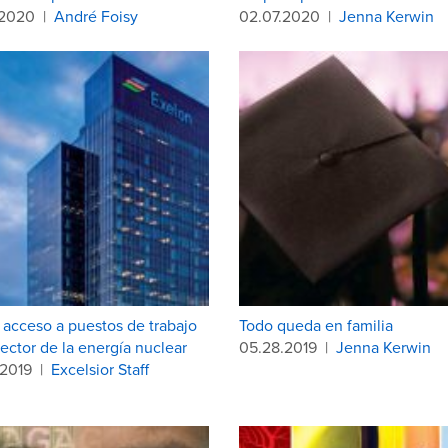
.2020
|
André Foisy
02.07.2020
|
Jenna Kerwin
 acceso a puestos de trabajo
Todo queda en familia
sector de la energía nuclear
05.28.2019
|
Jenna Kerwin
.2019
|
Excelsior Staff