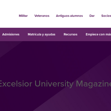
Militar
Veteranos
Antiguos alumnos
Dar
Socio
Admisiones
Matrícula y ayudas
Recursos
Empiece con más
Excelsior University Magazin