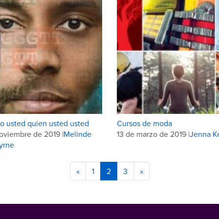
 usted quien usted usted
Cursos de moda
oviembre de 2019 |
Melinde
13 de marzo de 2019 |
Jenna K
yrne
«
1
2
3
»