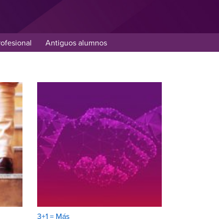
rofesional
Antiguos alumnos
3+1 = Más