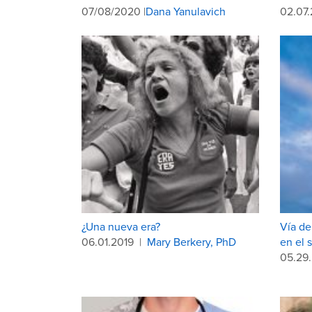
07/08/2020 |
Dana Yanulavich
02.07
¿Una nueva era?
Vía de
06.01.2019
|
Mary Berkery, PhD
en el 
05.29