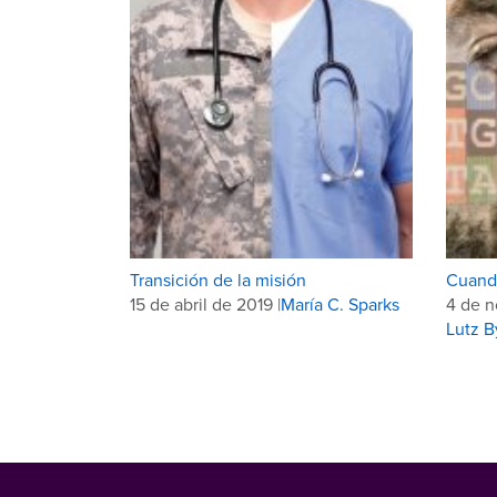
Transición de la misión
Cuando
15 de abril de 2019 |
María C. Sparks
4 de n
Lutz B