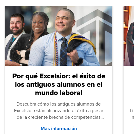
Por qué Excelsior: el éxito de
los antiguos alumnos en el
mundo laboral
Descubra cómo los antiguos alumnos de
Excelsior están alcanzando el éxito a pesar
L
de la creciente brecha de competencias
n
entre los puestos de nivel inicial que señalan
Más información
tanto las empresas como los recién